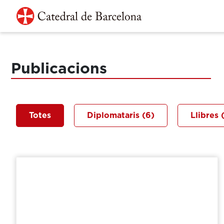
Vés al contingut
Navegació principal
Publicacions
Totes
Diplomataris
(6)
Llibres