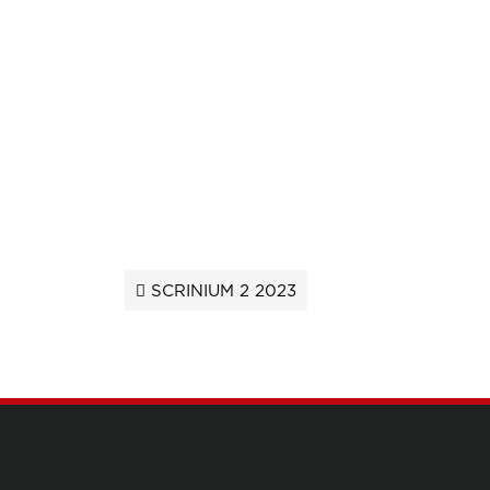
Navegació de les en
SCRINIUM 2 2023