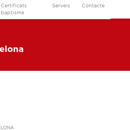
Certificats
Serveis
Contacte
baptisme
celona
ELONA