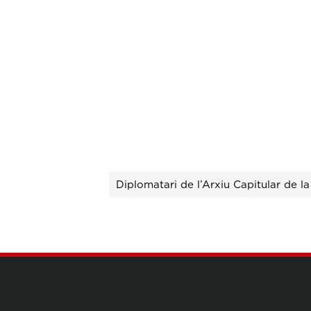
trades
Diplomatari de l’Arxiu Capitular de l