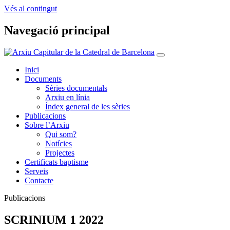
Vés al contingut
Navegació principal
Inici
Documents
Sèries documentals
Arxiu en línia
Índex general de les sèries
Publicacions
Sobre l’Arxiu
Qui som?
Notícies
Projectes
Certificats baptisme
Serveis
Contacte
Publicacions
SCRINIUM 1 2022