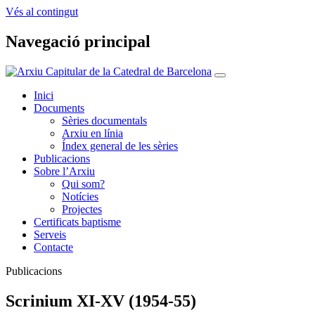
Vés al contingut
Navegació principal
Inici
Documents
Sèries documentals
Arxiu en línia
Índex general de les sèries
Publicacions
Sobre l’Arxiu
Qui som?
Notícies
Projectes
Certificats baptisme
Serveis
Contacte
Publicacions
Scrinium XI-XV (1954-55)