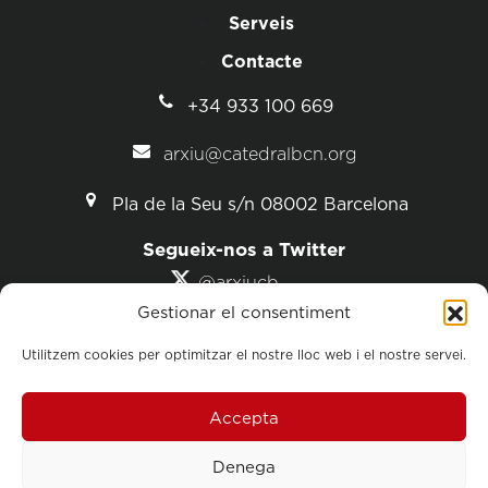
Serveis
Contacte
+34 933 100 669
arxiu@catedralbcn.org
Pla de la Seu s/n 08002 Barcelona
Segueix-nos a Twitter
@arxiucb
@catedralbcn
Gestionar el consentiment
Utilitzem cookies per optimitzar el nostre lloc web i el nostre servei.
Accepta
Aquesta web ha estat finançada gràcies al fons FEDER (PO FEDER 2014-
Denega
2020)