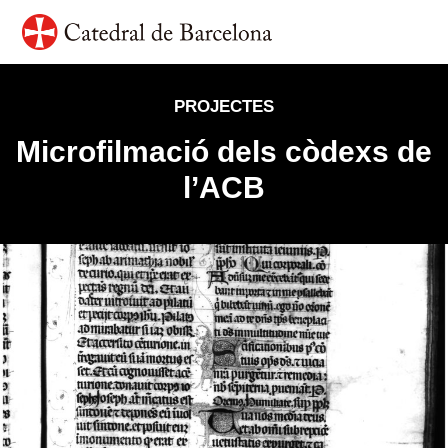
Vés al contingut
Navegació principal
PROJECTES
Microfilmació dels còdexs de
l’ACB