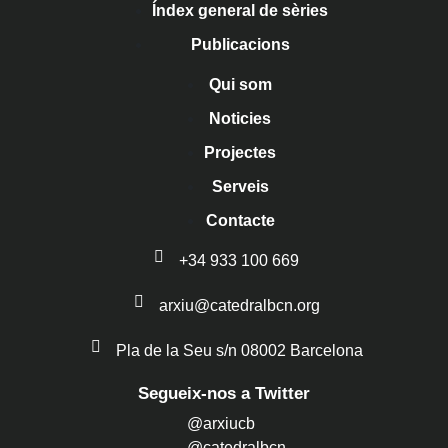
Índex general de sèries
Publicacions
Qui som
Noticies
Projectes
Serveis
Contacte
+34 933 100 669
arxiu@catedralbcn.org
Pla de la Seu s/n 08002 Barcelona
Segueix-nos a Twitter
@arxiucb
@catedralbcn