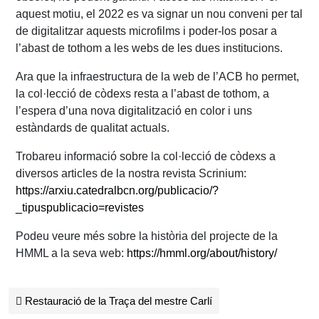
aquest motiu, el 2022 es va signar un nou conveni per tal
de digitalitzar aquests microfilms i poder-los posar a
l’abast de tothom a les webs de les dues institucions.
Ara que la infraestructura de la web de l’ACB ho permet,
la col·lecció de còdexs resta a l’abast de tothom, a
l’espera d’una nova digitalització en color i uns
estàndards de qualitat actuals.
Trobareu informació sobre la col·lecció de còdexs a
diversos articles de la nostra revista Scrinium:
https://arxiu.catedralbcn.org/publicacio/?
_tipuspublicacio=revistes
Podeu veure més sobre la història del projecte de la
HMML a la seva web:
https://hmml.org/about/history/
Navegació de les entrades
Restauració de la Traça del mestre Carlí