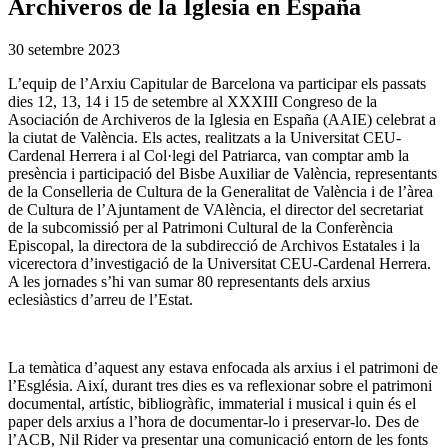
Archiveros de la Iglesia en España
30 setembre 2023
L’equip de l’Arxiu Capitular de Barcelona va participar els passats
dies 12, 13, 14 i 15 de setembre al XXXIII Congreso de la
Asociación de Archiveros de la Iglesia en España (AAIE) celebrat a
la ciutat de València. Els actes, realitzats a la Universitat CEU-
Cardenal Herrera i al Col·legi del Patriarca, van comptar amb la
presència i participació del Bisbe Auxiliar de València, representants
de la Conselleria de Cultura de la Generalitat de València i de l’àrea
de Cultura de l’Ajuntament de VAlència, el director del secretariat
de la subcomissió per al Patrimoni Cultural de la Conferència
Episcopal, la directora de la subdirecció de Archivos Estatales i la
vicerectora d’investigació de la Universitat CEU-Cardenal Herrera.
A les jornades s’hi van sumar 80 representants dels arxius
eclesiàstics d’arreu de l’Estat.
La temàtica d’aquest any estava enfocada als arxius i el patrimoni de
l’Església. Així, durant tres dies es va reflexionar sobre el patrimoni
documental, artístic, bibliogràfic, immaterial i musical i quin és el
paper dels arxius a l’hora de documentar-lo i preservar-lo. Des de
l’ACB, Nil Rider va presentar una comunicació entorn de les fonts