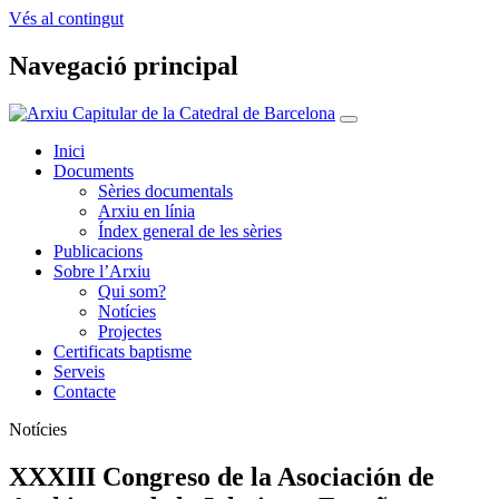
Vés al contingut
Navegació principal
Inici
Documents
Sèries documentals
Arxiu en línia
Índex general de les sèries
Publicacions
Sobre l’Arxiu
Qui som?
Notícies
Projectes
Certificats baptisme
Serveis
Contacte
Notícies
XXXIII Congreso de la Asociación de