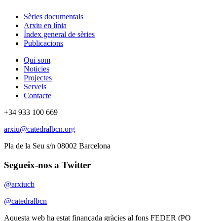
Sèries documentals
Arxiu en línia
Índex general de sèries
Publicacions
Qui som
Noticies
Projectes
Serveis
Contacte
+34 933 100 669
arxiu@catedralbcn.org
Pla de la Seu s/n 08002 Barcelona
Segueix-nos a Twitter
@arxiucb
@catedralbcn
Aquesta web ha estat finançada gràcies al fons FEDER (PO