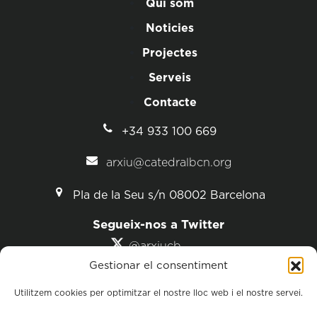
Qui som
Noticies
Projectes
Serveis
Contacte
+34 933 100 669
arxiu@catedralbcn.org
Pla de la Seu s/n 08002 Barcelona
Segueix-nos a Twitter
@arxiucb
@catedralbcn
Gestionar el consentiment
Utilitzem cookies per optimitzar el nostre lloc web i el nostre servei.