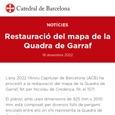
Vés al contingut
Navegació principal
NOTÍCIES
Restauració del mapa de la
Quadra de Garraf
18 desembre 2022
L’any 2022 l’Arxiu Capitular de Barcelona (ACB) ha
procedit a la restauració del mapa de la Quadra de
Garraf, fet per Nicolau de Credença, fill, el 1571.
El plànol, amb unes dimensions de 925 mm x 2010
mm, està composat per diversos fulls de pergamí
encolats entre ells on s’hi representa la Quadra de