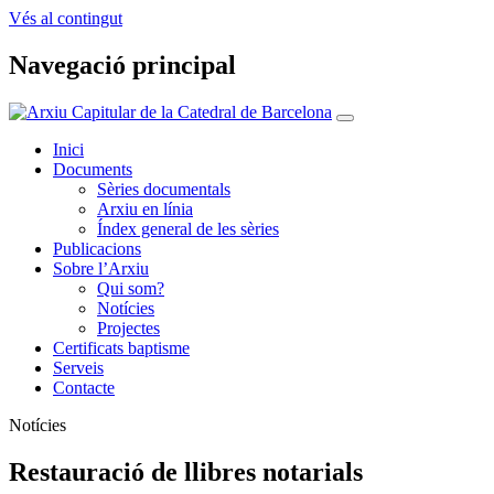
Vés al contingut
Navegació principal
Inici
Documents
Sèries documentals
Arxiu en línia
Índex general de les sèries
Publicacions
Sobre l’Arxiu
Qui som?
Notícies
Projectes
Certificats baptisme
Serveis
Contacte
Notícies
Restauració de llibres notarials