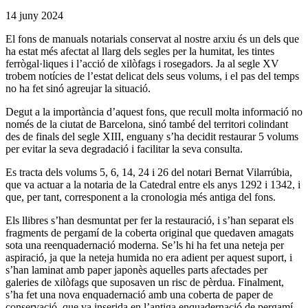
14 juny 2024
El fons de manuals notarials conservat al nostre arxiu és un dels que
ha estat més afectat al llarg dels segles per la humitat, les tintes
ferrògal·liques i l’acció de xilòfags i rosegadors. Ja al segle XV
trobem notícies de l’estat delicat dels seus volums, i el pas del temps
no ha fet sinó agreujar la situació.
Degut a la importància d’aquest fons, que recull molta informació no
només de la ciutat de Barcelona, sinó també del territori colindant
des de finals del segle XIII, enguany s’ha decidit restaurar 5 volums
per evitar la seva degradació i facilitar la seva consulta.
Es tracta dels volums 5, 6, 14, 24 i 26 del notari Bernat Vilarrúbia,
que va actuar a la notaria de la Catedral entre els anys 1292 i 1342, i
que, per tant, corresponent a la cronologia més antiga del fons.
Els llibres s’han desmuntat per fer la restauració, i s’han separat els
fragments de pergamí de la coberta original que quedaven amagats
sota una reenquadernació moderna. Se’ls hi ha fet una neteja per
aspiració, ja que la neteja humida no era adient per aquest suport, i
s’han laminat amb paper japonès aquelles parts afectades per
galeries de xilòfags que suposaven un risc de pèrdua. Finalment,
s’ha fet una nova enquadernació amb una coberta de paper de
conservació, que va inserida en l’antiga enquadernació de pergamí.