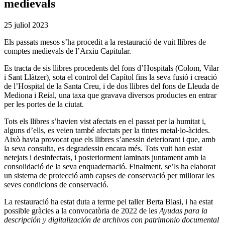
medievals
25 juliol 2023
Els passats mesos s’ha procedit a la restauració de vuit llibres de
comptes medievals de l’Arxiu Capitular.
Es tracta de sis llibres procedents del fons d’Hospitals (Colom, Vilar
i Sant Llàtzer), sota el control del Capítol fins la seva fusió i creació
de l’Hospital de la Santa Creu, i de dos llibres del fons de Lleuda de
Mediona i Reial, una taxa que gravava diversos productes en entrar
per les portes de la ciutat.
Tots els llibres s’havien vist afectats en el passat per la humitat i,
alguns d’ells, es veien també afectats per la tintes metal·lo-àcides.
Això havia provocat que els llibres s’anessin deteriorant i que, amb
la seva consulta, es degradessin encara més. Tots vuit han estat
netejats i desinfectats, i posteriorment laminats juntament amb la
consolidació de la seva enquadernació. Finalment, se’ls ha elaborat
un sistema de protecció amb capses de conservació per millorar les
seves condicions de conservació.
La restauració ha estat duta a terme pel taller Berta Blasi, i ha estat
possible gràcies a la convocatòria de 2022 de les
Ayudas para la
descripción y digitalización de archivos con patrimonio documental