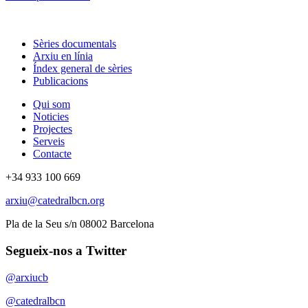
Sèries documentals
Arxiu en línia
Índex general de sèries
Publicacions
Qui som
Noticies
Projectes
Serveis
Contacte
+34 933 100 669
arxiu@catedralbcn.org
Pla de la Seu s/n 08002 Barcelona
Segueix-nos a Twitter
@arxiucb
@catedralbcn