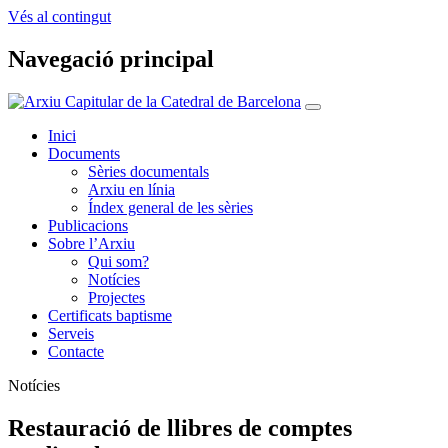
Vés al contingut
Navegació principal
Inici
Documents
Sèries documentals
Arxiu en línia
Índex general de les sèries
Publicacions
Sobre l’Arxiu
Qui som?
Notícies
Projectes
Certificats baptisme
Serveis
Contacte
Notícies
Restauració de llibres de comptes