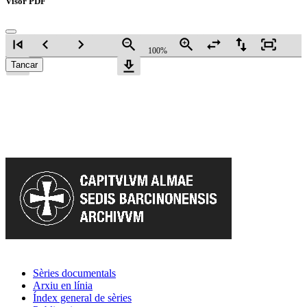
Visor PDF
skip_previous
navigate_before
navigate_next
zoom_out
zoom_in
swap_horiz
swap_vert
fit_screen
100%
skip_next
download
Tancar
Sèries documentals
Arxiu en línia
Índex general de sèries