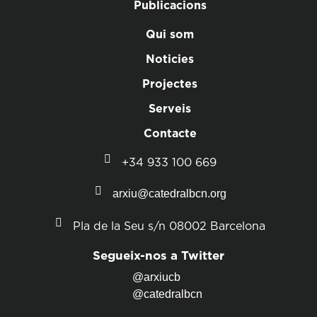
Publicacions
Qui som
Noticies
Projectes
Serveis
Contacte
+34 933 100 669
arxiu@catedralbcn.org
Pla de la Seu s/n 08002 Barcelona
Segueix-nos a Twitter
@arxiucb
@catedralbcn