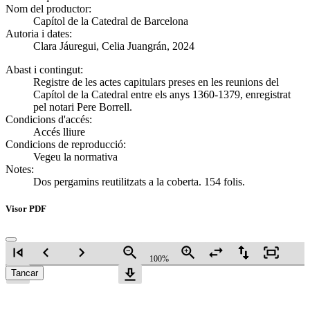
Nom del productor:
Capítol de la Catedral de Barcelona
Autoria i dates:
Clara Jáuregui, Celia Juangrán, 2024
Abast i contingut:
Registre de les actes capitulars preses en les reunions del
Capítol de la Catedral entre els anys 1360-1379, enregistrat
pel notari Pere Borrell.
Condicions d'accés:
Accés lliure
Condicions de reproducció:
Vegeu la normativa
Notes:
Dos pergamins reutilitzats a la coberta. 154 folis.
Visor PDF
skip_previous
navigate_before
navigate_next
zoom_out
zoom_in
swap_horiz
swap_vert
fit_screen
100%
skip_next
download
Tancar