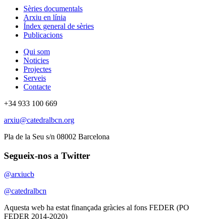
Sèries documentals
Arxiu en línia
Índex general de sèries
Publicacions
Qui som
Noticies
Projectes
Serveis
Contacte
+34 933 100 669
arxiu@catedralbcn.org
Pla de la Seu s/n 08002 Barcelona
Segueix-nos a Twitter
@arxiucb
@catedralbcn
Aquesta web ha estat finançada gràcies al fons FEDER (PO
FEDER 2014-2020)