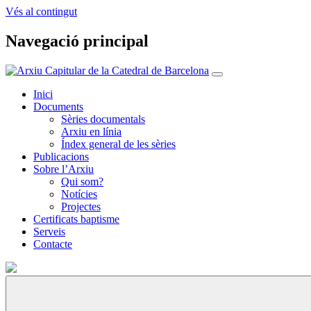
Vés al contingut
Navegació principal
Inici
Documents
Sèries documentals
Arxiu en línia
Índex general de les sèries
Publicacions
Sobre l’Arxiu
Qui som?
Notícies
Projectes
Certificats baptisme
Serveis
Contacte