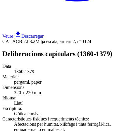
Veure
Descarregar
CAT ACB 2.I.3.2
Mitja escala, armari 2, nº 1124
Deliberacions capitulars (1360-1379)
Data
1360-1379
Material:
pergamí, paper
Dimensions
320 x 220 mm
Idioma:
Llatí
Escriptura:
Gótica cursiva
Característiques físiques i requeriments tècnics:
Afectacions per humitat, xilòfags i tinta ferrogàl·lica,
enquadernació en mal estat.