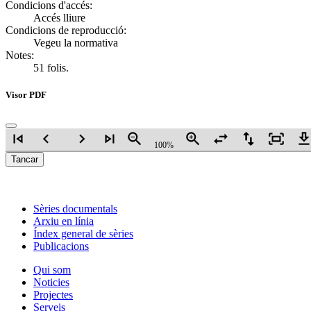
Condicions d'accés:
Accés lliure
Condicions de reproducció:
Vegeu la normativa
Notes:
51 folis.
Visor PDF
skip_previous
navigate_before
navigate_next
skip_next
zoom_out
zoom_in
swap_horiz
swap_vert
fit_screen
downloa
100%
Tancar
Sèries documentals
Arxiu en línia
Índex general de sèries
Publicacions
Qui som
Noticies
Projectes
Serveis