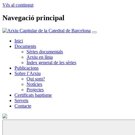
Vés al contingut
Navegació principal
Inici
Documents
Sèries documentals
Arxiu en línia
Índex general de les sèries
Publicacions
Sobre l’Arxiu
Qui som?
Notícies
Projectes
Certificats baptisme
Serveis
Contacte