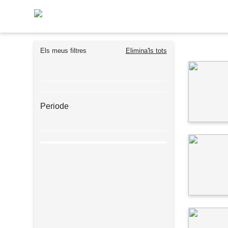
Vés al contingut
Navegació principal
Els meus filtres
Elimina'ls tots
Periode